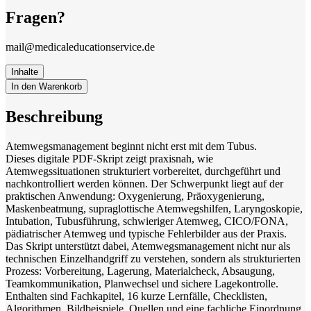
Fragen?
mail@medicaleducationservice.de
Inhalte
In den Warenkorb
Beschreibung
Atemwegsmanagement beginnt nicht erst mit dem Tubus.
Dieses digitale PDF-Skript zeigt praxisnah, wie
Atemwegssituationen strukturiert vorbereitet, durchgeführt und
nachkontrolliert werden können. Der Schwerpunkt liegt auf der
praktischen Anwendung: Oxygenierung, Präoxygenierung,
Maskenbeatmung, supraglottische Atemwegshilfen, Laryngoskopie,
Intubation, Tubusführung, schwieriger Atemweg, CICO/FONA,
pädiatrischer Atemweg und typische Fehlerbilder aus der Praxis.
Das Skript unterstützt dabei, Atemwegsmanagement nicht nur als
technischen Einzelhandgriff zu verstehen, sondern als strukturierten
Prozess: Vorbereitung, Lagerung, Materialcheck, Absaugung,
Teamkommunikation, Planwechsel und sichere Lagekontrolle.
Enthalten sind Fachkapitel, 16 kurze Lernfälle, Checklisten,
Algorithmen, Bildbeispiele, Quellen und eine fachliche Einordnung.