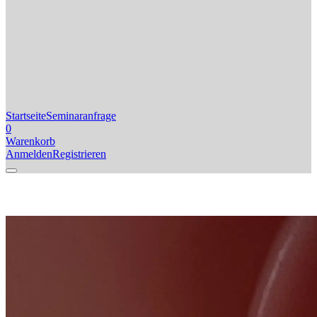
Startseite
Seminaranfrage
0
Warenkorb
Anmelden
Registrieren